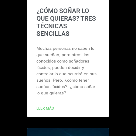
¿CÓMO SOÑAR LO
QUE QUIERAS? TRES
TÉCNICAS
SENCILLAS
Muchas personas no saben lo
que sueñan, pero otros, los
conocidos como soñadores
lúcidos, pueden decidir y
controlar lo que ocurrirá en sus
sueños. Pero, ¿cómo tener
sueños lúcidos?, ¿cómo soñar
lo que quieras?
LEER MÁS