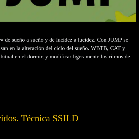
r» de sueño a sueño y de lucidez a lucidez. Con JUMP se
basan en la alteración del ciclo del sueño. WBTB, CAT y
itual en el dormir, y modificar ligeramente los ritmos de
idos. Técnica SSILD