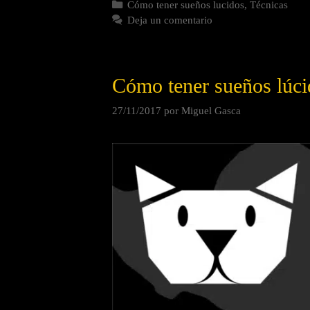
Cómo tener sueños lucidos
,
Técnicas
Deja un comentario
Cómo tener sueños lúci
27/11/2017
por
Miguel Gasca