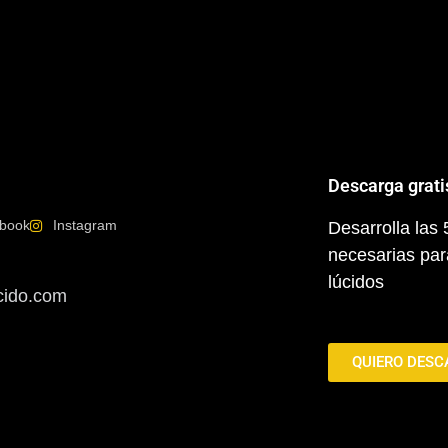
Descarga grati
book
Instagram
Desarrolla las
necesarias par
lúcidos
cido.com
QUIERO DESC