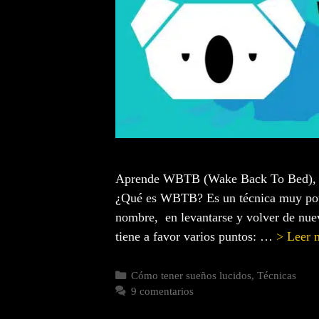
Aprende WBTB (Wake Back To Bed), una
¿Qué es WBTB? Es un técnica muy poten
nombre, en levantarse y volver de nue
tiene a favor varios puntos: …
> Leer 
Cómo tener sueños lucidos
,
Técnicas
9 comentarios