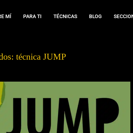
E MÍ
PARA TI
TÉCNICAS
BLOG
SECCIO
idos: técnica JUMP