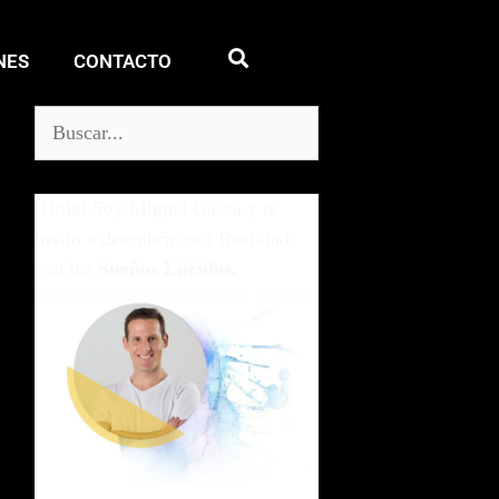
NES
CONTACTO
¡Hola! Soy Miguel Gasca y te
invito a descubrir otra Realidad
con los
Sueños Lúcidos.