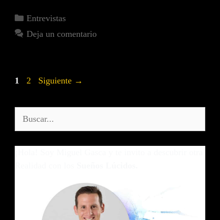
Entrevistas
Deja un comentario
1
2
Siguiente
→
¡Hola! Soy Miguel Gasca y te invito a descubrir otra
Realidad con los
Sueños Lúcidos.