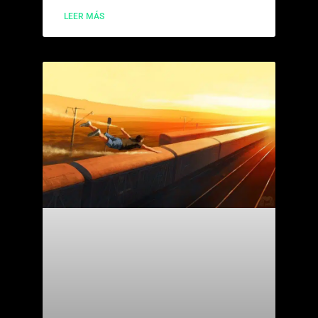
LEER MÁS