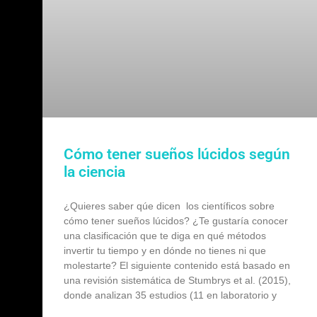
Cómo tener sueños lúcidos según
la ciencia
¿Quieres saber qúe dicen los científicos sobre
cómo tener sueños lúcidos? ¿Te gustaría conocer
una clasificación que te diga en qué métodos
invertir tu tiempo y en dónde no tienes ni que
molestarte? El siguiente contenido está basado en
una revisión sistemática de Stumbrys et al. (2015),
donde analizan 35 estudios (11 en laboratorio y