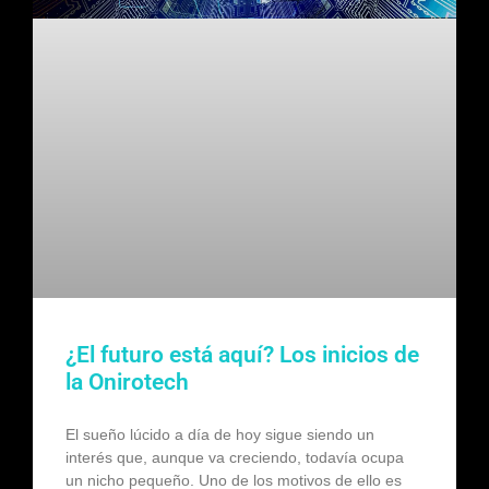
¿El futuro está aquí? Los inicios de
la Onirotech
El sueño lúcido a día de hoy sigue siendo un
interés que, aunque va creciendo, todavía ocupa
un nicho pequeño. Uno de los motivos de ello es