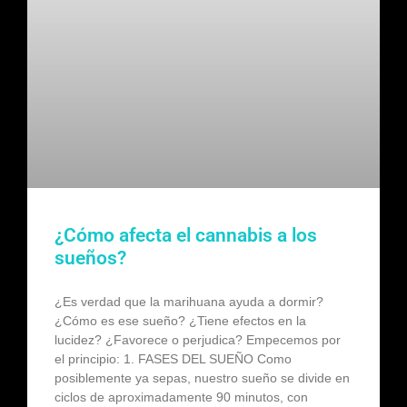
¿Cómo afecta el cannabis a los
sueños?
¿Es verdad que la marihuana ayuda a dormir?
¿Cómo es ese sueño? ¿Tiene efectos en la
lucidez? ¿Favorece o perjudica? Empecemos por
el principio: 1. FASES DEL SUEÑO Como
posiblemente ya sepas, nuestro sueño se divide en
ciclos de aproximadamente 90 minutos, con