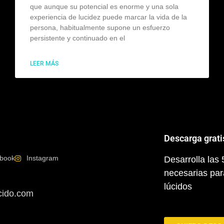
que aunque su potencial es enorme y una sola
experiencia de lucidez puede marcar la vida de la
persona, habitualmente supone un esfuerzo
persistente y continuado en el
LEER MÁS
Descarga grati
book
Instagram
Desarrolla las
necesarias par
lúcidos
cido.com