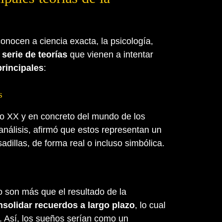
nocen a ciencia exacta, la psicología,
a
serie de teorías
que vienen a intentar
principales
:
s
glo XX y en concreto del mundo de los
análisis, afirmó que estos representan un
adillas, de forma real o incluso simbólica.
o son más que el resultado de la
nsolidar recuerdos a largo plazo
, lo cual
. Así, los sueños serían como un