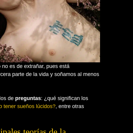
o
no es de extrañar, pues está
era parte de la vida y soñamos al menos
dos de
preguntas
: ¿qué significan los
 tener sueños lúcidos?
, entre otras
pales teorías de la