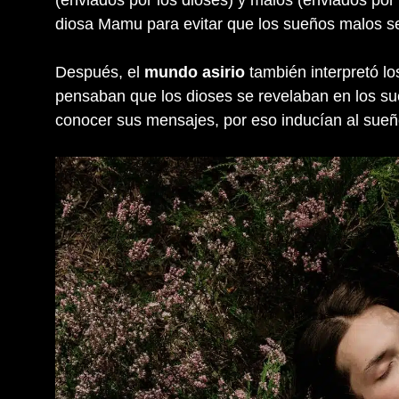
(enviados por los dioses) y malos (enviados po
diosa Mamu para evitar que los sueños malos s
Después, el
mundo asirio
también interpretó l
pensaban que los dioses se revelaban en los su
conocer sus mensajes, por eso inducían al sueñ