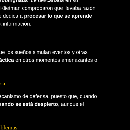
Ebbinghaus
fue descartada en su
 Klietman comprobaron que llevaba razón
se dedica a
procesar lo que se aprende
a información.
ue los sueños simulan eventos y otras
áctica
en otros momentos amenazantes o
nsa
mecanismo de defensa, puesto que, cuando
uando se está despierto
, aunque el
roblemas