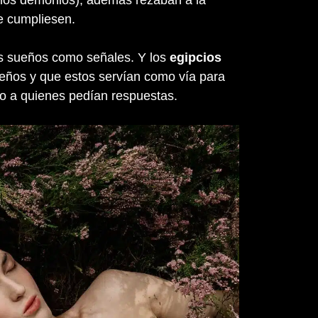
r los demonios), además rezaban a la
e cumpliesen.
os sueños como señales. Y los
egipcios
eños y que estos servían como vía para
o a quienes pedían respuestas.