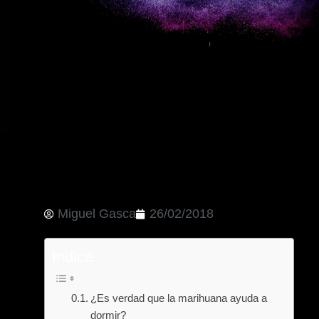
Miguel Gasca
26/02/2018
Indice
¿Es verdad que la marihuana ayuda a
dormir?