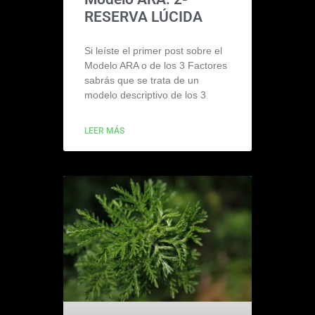
RESERVA LÚCIDA
Si leíste el primer post sobre el
Modelo ARA o de los 3 Factores
sabrás que se trata de un
modelo descriptivo de los 3
LEER MÁS