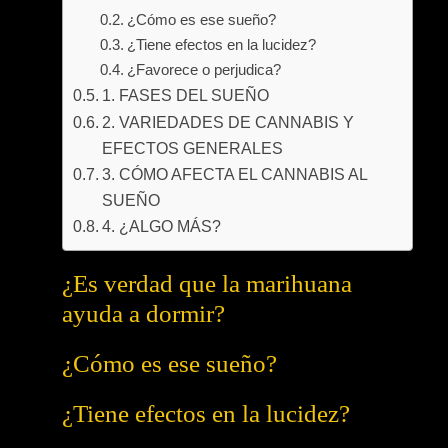
¿Cómo es ese sueño?
¿Tiene efectos en la lucidez?
¿Favorece o perjudica?
1. FASES DEL SUEÑO
2. VARIEDADES DE CANNABIS Y
EFECTOS GENERALES
3. CÓMO AFECTA EL CANNABIS AL
SUEÑO
4. ¿ALGO MÁS?
¿Es verdad que la marihuana
ayuda a dormir?
¿Cómo es ese sueño?
¿Tiene efectos en la lucidez?