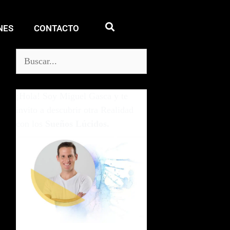
NES
CONTACTO
¡Hola! Soy Miguel Gasca y te
invito a descubrir otra Realidad
con los
Sueños Lúcidos.