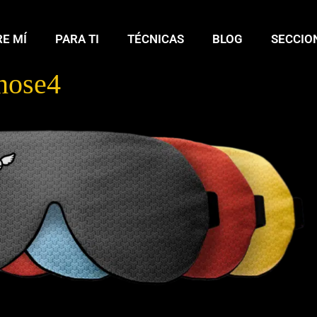
E MÍ
PARA TI
TÉCNICAS
BLOG
SECCIO
nose4