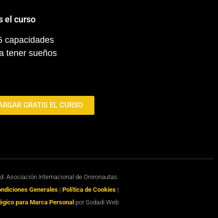
s el curso
 5 capacidades
a tener sueños
ARGAR GRATIS EL CURSO
ed. Asociación Internacional de Onironautas.
Condiciones Generales
|
Política de Cookies
|
égico para Marca Personal
por Sodadi Web