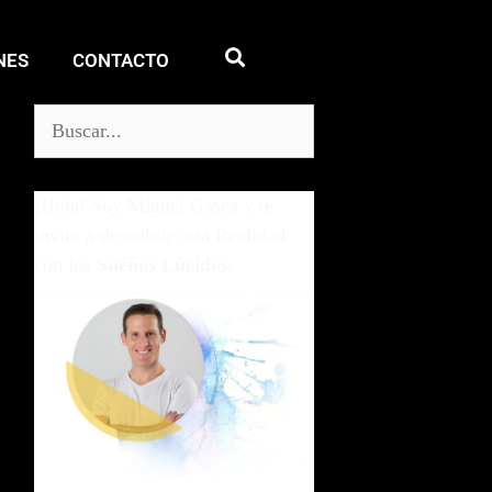
NES
CONTACTO
¡Hola! Soy Miguel Gasca y te
invito a descubrir otra Realidad
con los
Sueños Lúcidos.