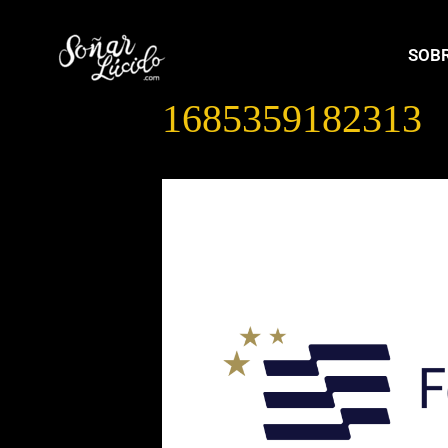
SOBR
1685359182313