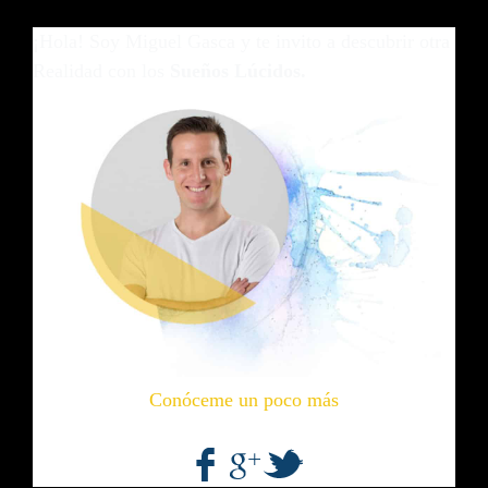
¡Hola! Soy Miguel Gasca y te invito a descubrir otra
Realidad con los
Sueños Lúcidos.
Conóceme un poco más