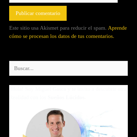
Este sitio usa Akismet para reducir el spam.
Aprende
cómo se procesan los datos de tus comentarios.
¡Hola! Soy Miguel Gasca y te invito a descubrir otra
Realidad con los
Sueños Lúcidos.