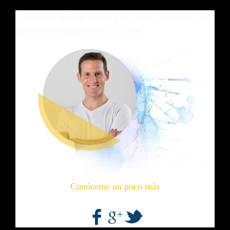
¡Hola! Soy Miguel Gasca y te invito a descubrir otra
Realidad con los
Sueños Lúcidos.
Conóceme un poco más