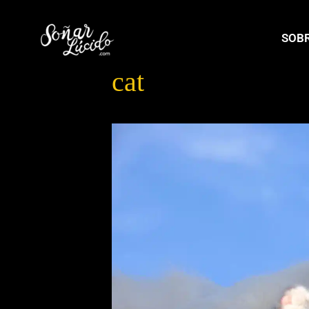
SOBR
cat