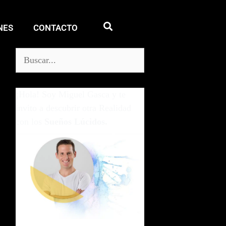
NES
CONTACTO
¡Hola! Soy Miguel Gasca y te
invito a descubrir otra Realidad
con los
Sueños Lúcidos.