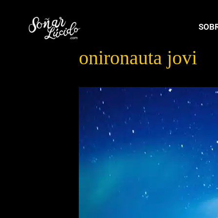
SOBR
onironauta jovi