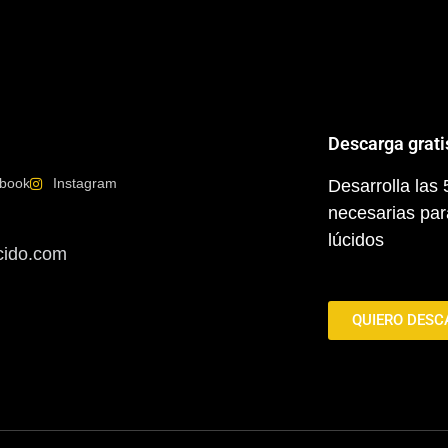
Descarga grati
book
Instagram
Desarrolla las
necesarias par
lúcidos
cido.com
QUIERO DESC