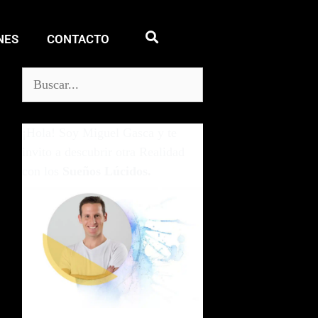
NES
CONTACTO
¡Hola! Soy Miguel Gasca y te
invito a descubrir otra Realidad
con los
Sueños Lúcidos.