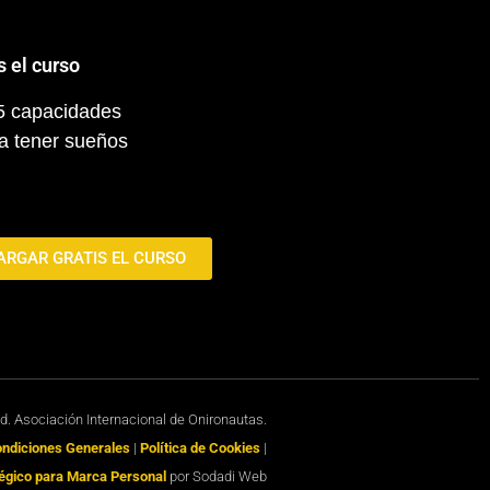
s el curso
 5 capacidades
a tener sueños
ARGAR GRATIS EL CURSO
ed. Asociación Internacional de Onironautas.
Condiciones Generales
|
Política de Cookies
|
égico para Marca Personal
por Sodadi Web