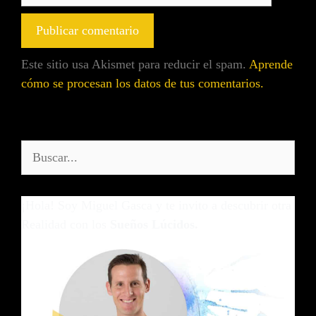
Este sitio usa Akismet para reducir el spam.
Aprende
cómo se procesan los datos de tus comentarios.
¡Hola! Soy Miguel Gasca y te invito a descubrir otra
Realidad con los
Sueños Lúcidos.