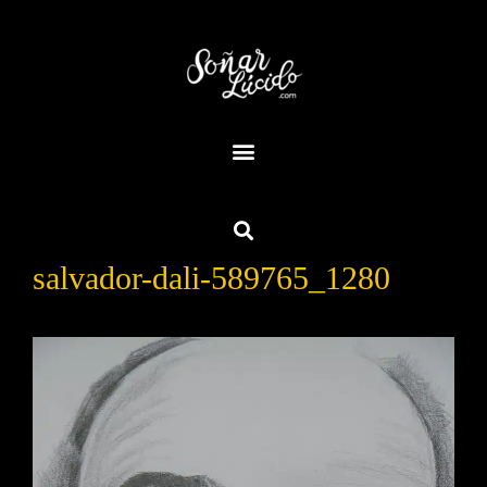
salvador-dali-589765_1280