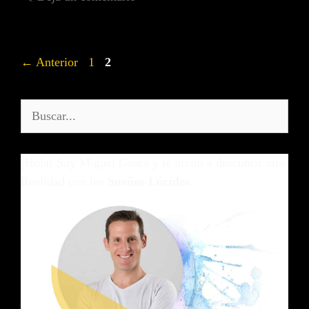
←
Anterior
1
2
¡Hola! Soy Miguel Gasca y te invito a descubrir otra
Realidad con los
Sueños Lúcidos.