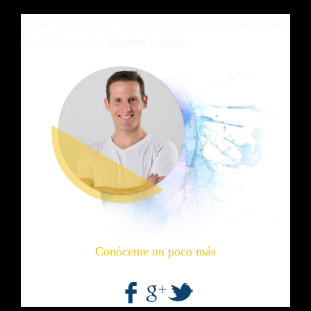
¡Hola! Soy Miguel Gasca y te invito a descubrir otra
Realidad con los
Sueños Lúcidos.
Conóceme un poco más