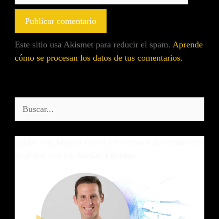
Este sitio usa Akismet para reducir el spam.
Aprende
cómo se procesan los datos de tus comentarios.
¡Hola! Soy Miguel Gasca y te invito a descubrir otra
Realidad con los
Sueños Lúcidos.