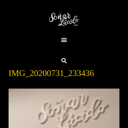
IMG_20200731_233436