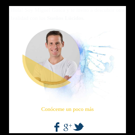
¡Hola! Soy Miguel Gasca y te invito a descubrir otra
Realidad con los
Sueños Lúcidos.
Conóceme un poco más