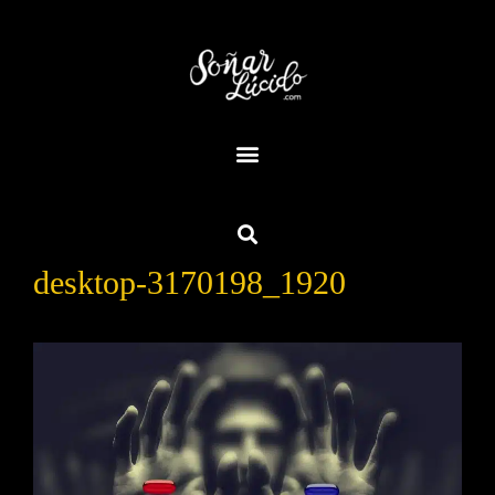
desktop-3170198_1920