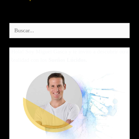
¡Hola! Soy Miguel Gasca y te invito a descubrir otra
Realidad con los
Sueños Lúcidos.