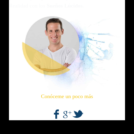
Realidad con los
Sueños Lúcidos.
Conóceme un poco más