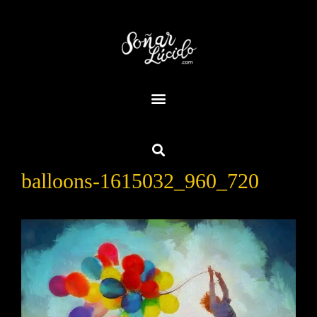
balloons-1615032_960_720