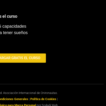
s el curso
 5 capacidades
a tener sueños
ARGAR GRATIS EL CURSO
ed. Asociación Internacional de Onironautas.
Condiciones Generales
|
Política de Cookies
|
égico para Marca Personal
por Sodadi Web