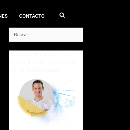
NES
CONTACTO
¡Hola! Soy Miguel Gasca y te
invito a descubrir otra Realidad
con los
Sueños Lúcidos.