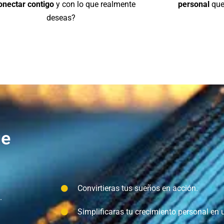
onectar contigo
y con lo que realmente
personal
que
deseas?
ue
Convirtieras tus sueños en acción.
.
Simplificaras tu crecimiento personal en u