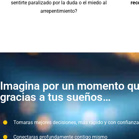
sentirte paralizado por la duda o el miedo al
rec
arrepentimiento?
Imagina por un momento q
gracias a tus sueños…
Tomaras mejores decisiones, más rápido y con confianza
Conectaras profundamente contigo mismo