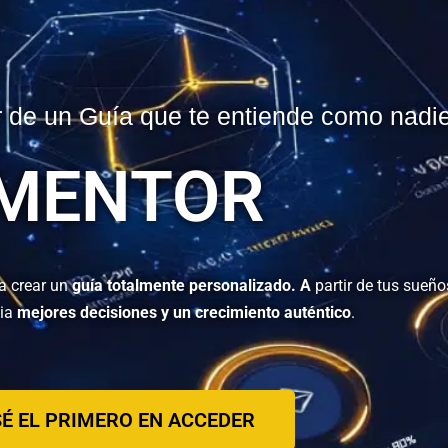
 de un Guía que te entiende como nadi
MENTOR
a crear un
guía totalmente
personalizado. A
partir de tus sueño
cia
mejores decisiones y un crecimiento auténtico
.
SÉ EL PRIMERO EN ACCEDER