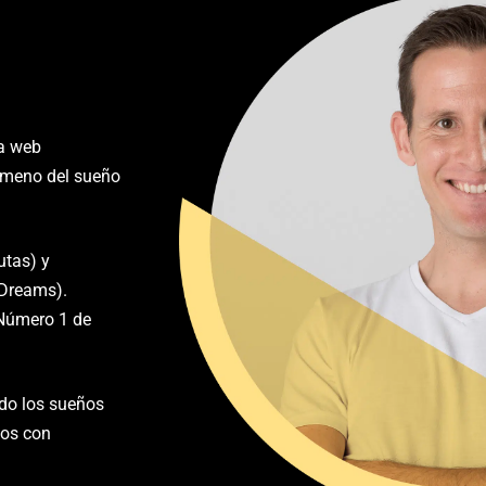
la web
nómeno del sueño
utas) y
 Dreams).
. Número 1 de
ado los sueños
nos con