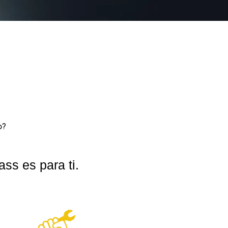
o?
ss es para ti.